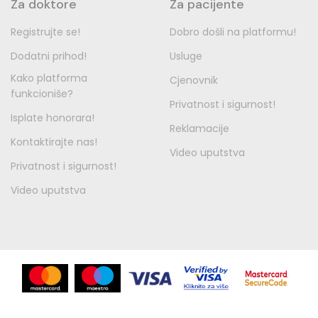
Za doktore
Za pacijente
Registrujte se!
Dobro došli na platformu!
Dodatni prihod!
Usluge
Kako platforma
Cjenovnik
funkcioniše?
Privatnost i sigurnost!
Isplate honorara!
Reklamacije
Kontaktirajte nas!
Video uputstva
Privatnost i sigurnost!
Video uputstva