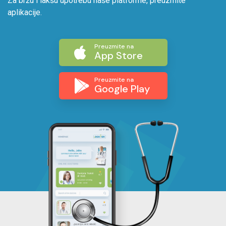
Za bržu i lakšu upotrebu naše platforme, preuzmite
aplikacije.
Preuzmite na
App Store
Preuzmite na
Google Play