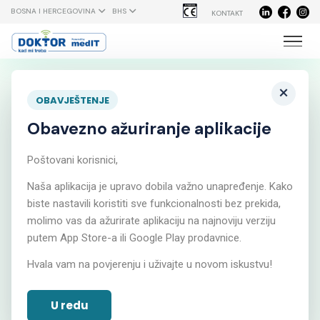
BOSNA I HERCEGOVINA
BHS
KONTAKT
×
OBAVJEŠTENJE
Obavezno ažuriranje aplikacije
Online
Poštovani korisnici,
Naša aplikacija je upravo dobila važno unapređenje. Kako
komuniciraj sa
biste nastavili koristiti sve funkcionalnosti bez prekida,
molimo vas da ažurirate aplikaciju na najnoviju verziju
putem App Store-a ili Google Play prodavnice.
svojim doktorom
Hvala vam na povjerenju i uživajte u novom iskustvu!
bilo kada, bilo gdje
U redu